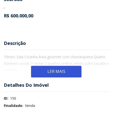
,
R$ 600.000,00
Descrição
Térreo: Sala Cozinha Área gourmet com churrasqueira Quarto
Banheiro social 1º andar 2 quartos ambos sendo suíte Sacada e
varanda
LER MAIS
Detalhes Do Imóvel
ID:
150
Finalidade:
Venda