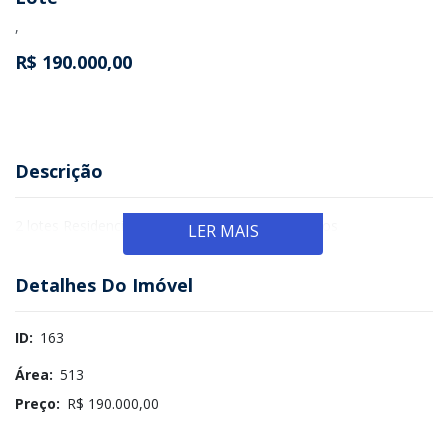
,
R$ 190.000,00
Descrição
2 lotes Residencial Eldorado 95 mil cada Quitados
LER MAIS
Detalhes Do Imóvel
ID:
163
Área:
513
Preço:
R$ 190.000,00