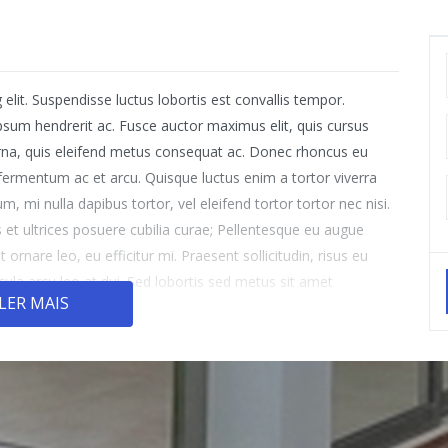
elit. Suspendisse luctus lobortis est convallis tempor.
ipsum hendrerit ac. Fusce auctor maximus elit, quis cursus
 urna, quis eleifend metus consequat ac. Donec rhoncus eu
 fermentum ac et arcu. Quisque luctus enim a tortor viverra
, mi nulla dapibus tortor, vel eleifend tortor tortor nec nisi.
s et ultrices posuere cubilia curae; Pellentesque eu augue
 ornare leo, eu efficitur mi. Praesent sollicitudin, risus eu
hicula arcu leo at dui. Sed lobortis sed metus sit amet
LER MAIS