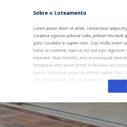
Sobre o Loteamento
Lorem ipsum dolor sit amet, consectetur adipiscing 
Curabitur egestas pulvinar nulla, pretium tincidunt 
justo. Curabitur in sapien nunc. Cras mollis lorem
tortor ac molestie. Nam ut nisl sed nunc dignissim
imperdiet. Nunc lobortis, eros in consequat bibendum
Vestibulum ante ipsum primis in faucibus orci luctu
viverra, consequat augue in, ultricies sapien. Nam ut
ultrices sollicitudin, felis leo blandit neque, non ve
convallis.&nbsp;